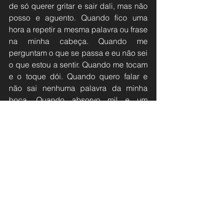
de só querer gritar e sair dali, mas não 
posso e aguento. Quando fico uma 
hora a repetir a mesma palavra ou frase 
na minha cabeça. Quando me 
perguntam o que se passa e eu não sei 
o que estou a sentir. Quando me tocam 
e o toque dói. Quando quero falar e 
não sai nenhuma palavra da minha 
boca. Quando absorvo mil e um 
estímulos, fico exausta e quando digo 
que estou cansada me dizem que não 
fiz nada o dia todo. Quando quero ser 
eu própria, mas não posso para ser 
aceite.
E agora, ainda achas que é leve?