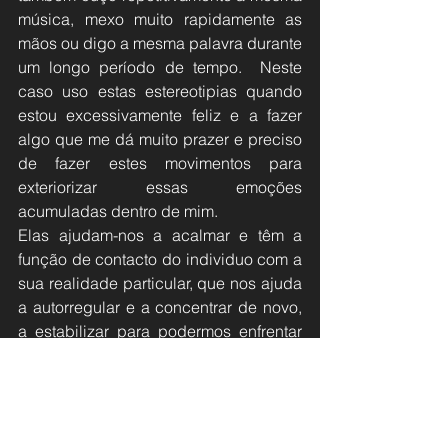
música, mexo muito rapidamente as 
mãos ou digo a mesma palavra durante 
um longo período de tempo.  Neste 
caso uso estas estereotipias quando 
estou excessivamente feliz e a fazer 
algo que me dá muito prazer e preciso 
de fazer estes movimentos para 
exteriorizar essas emoções 
acumuladas dentro de mim. 
Elas ajudam-nos a acalmar e têm a 
função de contacto do individuo com a 
sua realidade particular, que nos ajuda 
a autorregular e a concentrar de novo, 
a estabilizar para podermos enfrentar 
de novo o mundo real.
As estereotipias são tão úteis e 
importantes para nós que não se deve 
impedir um autista de as fazer.