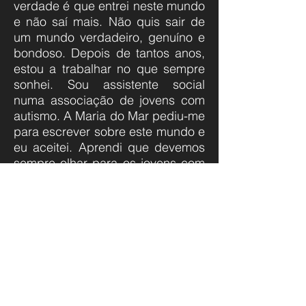
verdade é que entrei neste mundo
e não saí mais. Não quis sair de
um mundo verdadeiro, genuíno e
bondoso. Depois de tantos anos,
estou a trabalhar no que sempre
sonhei. Sou assistente social
numa associação de jovens com
autismo. A Maria do Mar pediu-me
para escrever sobre este mundo e
eu aceitei. Aprendi que devemos
sempre olhar para os jovens com
autismo como pessoas! Eles não
se resumem ao seu diagnóstico,
isso é apenas um rótulo, são, sem
dúvida, muito mais. Ensinam-nos
a comunicar de forma diferente, a
desconstruir preconceitos, a
derrubar barreiras e o verdadeiro
significado do amor, no seu
estado mais puro e genuíno. O