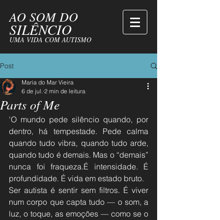
AO SOM DO
SILÊNCIO
UMA VIDA COM AUTISMO
Post
Maria do Mar Vieira
6 de jul.
2 min de leitura
Parts of Me
'O mundo pede silêncio quando, por 
dentro, há tempestade. Pede calma 
quando tudo vibra, quando tudo arde, 
quando tudo é demais. Mas o “demais” 
nunca foi fraqueza.É intensidade. É 
profundidade. É vida em estado bruto.
Ser autista é sentir sem filtros. É viver 
num corpo que capta tudo — o som, a 
luz, o toque, as emoções — como se o 